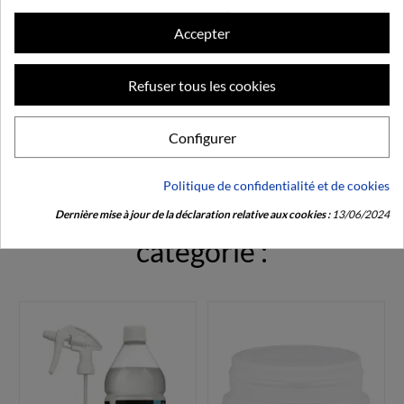
Commentaires (0)
Accepter
Refuser tous les cookies
Soyez le premier à donner votre avis
Configurer
Politique de confidentialité et de cookies
Produits dans la même
Dernière mise à jour de la déclaration relative aux cookies :
13/06/2024
catégorie :