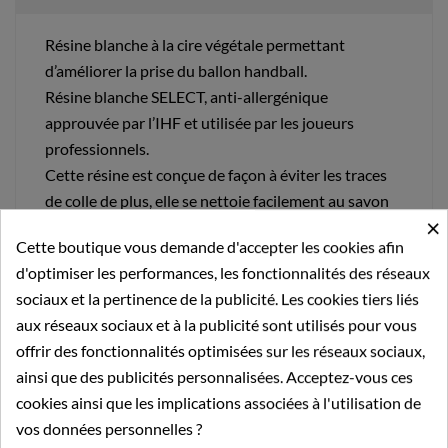
Résine blanche à la cire végétale permettant
d’améliorer la prise du ballon handball.
Résine blanche SELECT, anti-allergénique
approuvée par l’IHF et utilisée par les joueurs
professionnels.
Cette résine est conçue de façon à éviter les traces
de colle de plus, elle se nettoie facilement au savon
×
traditionnel.
Cette boutique vous demande d'accepter les cookies afin
Volume
:
d'optimiser les performances, les fonctionnalités des réseaux
100ml
sociaux et la pertinence de la publicité. Les cookies tiers liés
200ml
aux réseaux sociaux et à la publicité sont utilisés pour vous
500ml
offrir des fonctionnalités optimisées sur les réseaux sociaux,
ainsi que des publicités personnalisées. Acceptez-vous ces
cookies ainsi que les implications associées à l'utilisation de
vos données personnelles ?