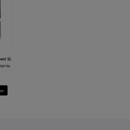
rent 1L
spray,
er