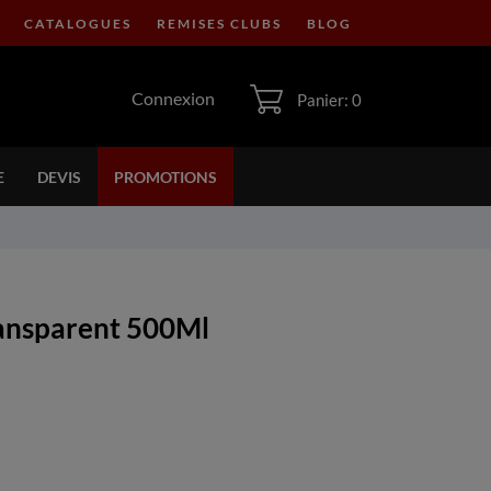
CATALOGUES
REMISES CLUBS
BLOG
Connexion
Panier: 0
E
DEVIS
PROMOTIONS
ransparent 500Ml