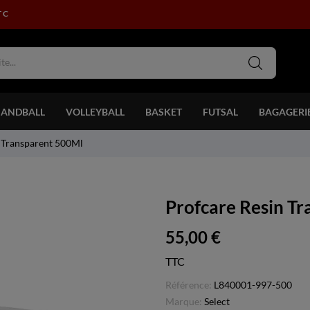
TC
ANDBALL
VOLLEYBALL
BASKET
FUTSAL
BAGAGERI
 Transparent 500Ml
Profcare Resin T
55,00 €
TTC
Référence:
L840001-997-500
Marque:
Select