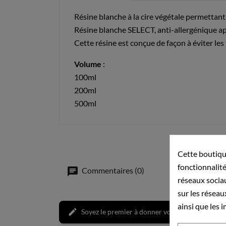
Résine blanche à la cire végétale permettant 
Résine blanche SELECT, anti-allergénique app
Cette résine est conçue de façon à éviter les 
Volume
:
100ml
200ml
500ml
Cette boutiqu
fonctionnalité
Commentaires (0)
réseaux sociau
sur les réseau
ainsi que les 
Soyez le premier à donner votre avis