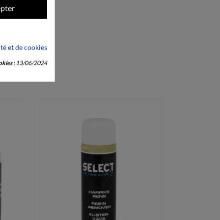
pter
ité et de cookies
kies :
13/06/2024
: