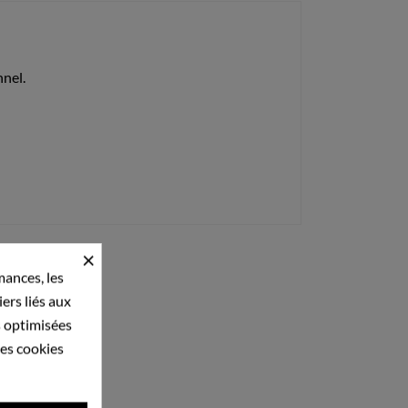
nnel.
×
mances, les
iers liés aux
és optimisées
ces cookies